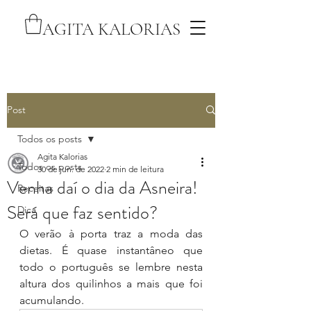
AGITA KALORIAS
Post
Todos os posts
Agita Kalorias
Todos os posts
30 de jun. de 2022
2 min de leitura
Venha daí o dia da Asneira!
Receitas
Será que faz sentido?
Dica
O verão à porta traz a moda das 
dietas. É quase instantâneo que 
todo o português se lembre nesta 
altura dos quilinhos a mais que foi 
acumulando. 