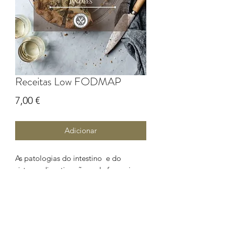
Receitas Low FODMAP
Preço
7,00 €
Adicionar
As patologias do intestino e do
sistema digestivo são cada fez mais
frequentes. E, por isso, em casos
específicos iniciamos a terapêutica
FODMAP.