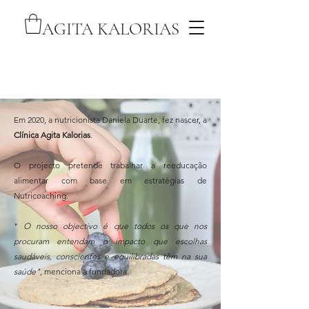
AGITA KALORIAS
Em 2020, a nutricionista Daniela Duarte, fez nascer, a
Clínica Agita Kalorias
.
O projecto pretende trabalhar a reeducação
alimentar com base em estratégias de
Nutricoaching.
"
O nosso objectivo é que todos os que nos
procuram entendam o impacto que escolhas
saudáveis, conscientes e equilibradas têm na sua
saúde"
, menciona a fundadora.