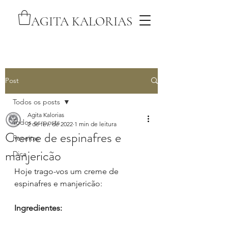
AGITA KALORIAS
Post
Todos os posts
Agita Kalorias
Todos os posts
2 de fev. de 2022
1 min de leitura
Creme de espinafres e
Receitas
manjericão
Dica
Hoje trago-vos um creme de 
espinafres e manjericão:
Ingredientes: